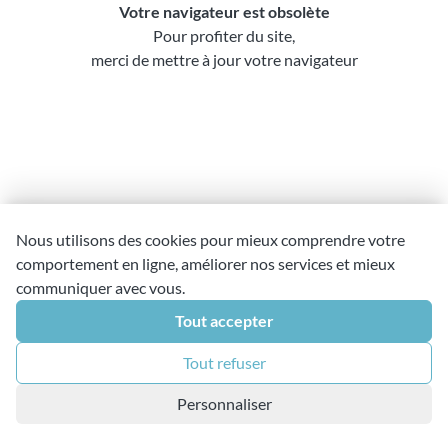
Votre navigateur est obsolète
3ème arrondissement
13ème arrondissement
4ème arrondissement
14ème arrondissement
Pour profiter du site,
5ème arrondissement
15ème arrondissement
merci de
mettre à jour votre navigateur
6ème arrondissement
16ème arrondissement
7ème arrondissement
17ème arrondissement
8ème arrondissement
18ème arrondissement
9ème arrondissement
19ème arrondissement
10ème arrondissement
20ème arrondissement
Nous utilisons des cookies pour mieux comprendre votre
comportement en ligne, améliorer nos services et mieux
Immeuble.paris
37 rue d’Amsterdam
communiquer avec vous.
75008 Paris
Tout accepter
Gestion des cookies
Mentions légales
Politique de confidentialité
Contact
Tout refuser
Personnaliser