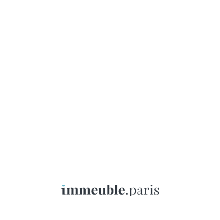
Immeuble.paris
menu
Historique des ventes
18
arrondissement
ème
0 résultats
Historique des ventes par arrondissement
Historique des v
1er arrondissement
11ème arrondissement
2ème arrondissement
12ème arrondissement